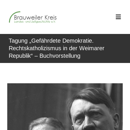
Zum
Inhalt
Toggl
springen
Navig
Tagung „Gefährdete Demokratie.
Über uns
Rechtskatholizismus in der Weimarer
Republik“ – Buchvorstellung
Jahrestagungen
Geschichte im Westen
Schriftenreihe
Aktuelles