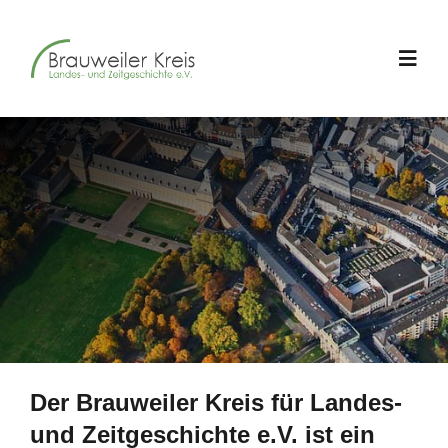
Zum
Inhalt
Toggl
springen
Navig
Über uns
Jahrestagungen
Geschichte im Westen
Schriftenreihe
Der Brauweiler Kreis für Landes-
Aktuelles
und Zeitgeschichte e.V. ist ein