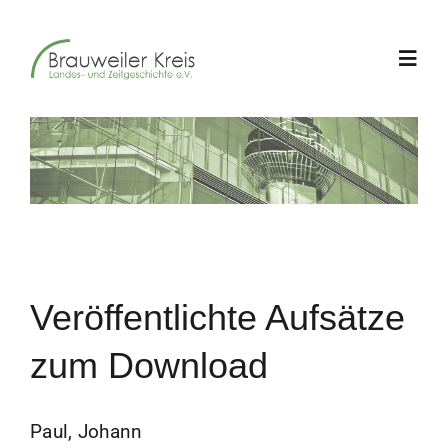
Zum
Inhalt
Toggl
springen
Navig
Über uns
Jahrestagungen
Geschichte im Westen
Veröffentlichte Aufsätze
Schriftenreihe
zum Download
Aktuelles
Paul, Johann