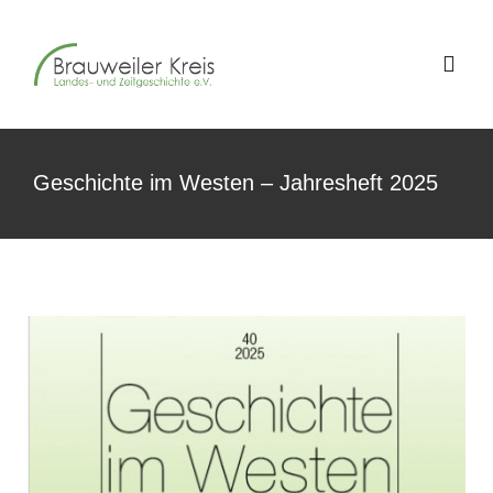
Zum
Inhalt
Togg
springen
Navig
Über uns
Geschichte im Westen – Jahresheft 2025
Jahrestagungen
Geschichte im Westen
Schriftenreihe
Aktuelles