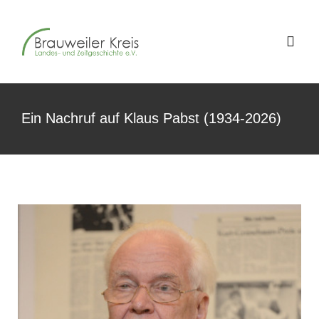
Zum
Inhalt
Togg
springen
Navig
Über uns
Ein Nachruf auf Klaus Pabst (1934-2026)
Jahrestagungen
Geschichte im Westen
Schriftenreihe
Aktuelles